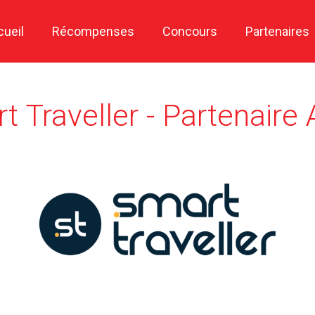
cueil
Récompenses
Concours
Partenaires
 Traveller - Partenaire A