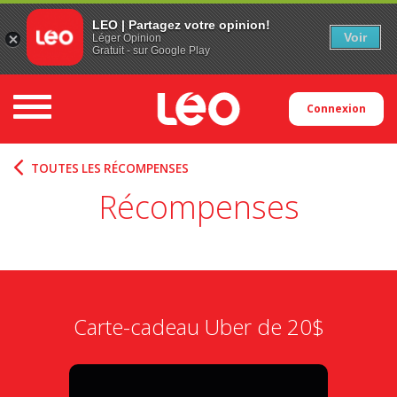
LEO | Partagez votre opinion!
Voir
Léger Opinion
Gratuit - sur Google Play
Toggle navigation
Connexion
TOUTES LES RÉCOMPENSES
Récompenses
Carte-cadeau Uber de 20$