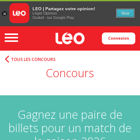
LEO | Partagez votre opinion!
Voir
Léger Opinion
Gratuit - sur Google Play
Toggle navigation
Connexion
TOUS LES CONCOURS
Concours
Gagnez une paire de
billets pour un match de