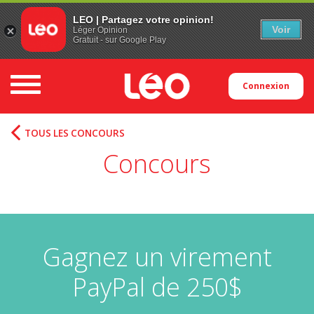
LEO | Partagez votre opinion!
Voir
Léger Opinion
Gratuit - sur Google Play
Toggle navigation
Connexion
TOUS LES CONCOURS
Concours
Gagnez un virement
PayPal de 250$