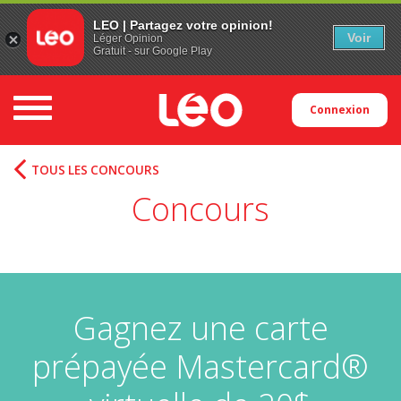
LEO | Partagez votre opinion!
Voir
Léger Opinion
Gratuit - sur Google Play
Toggle navigation
Connexion
TOUS LES CONCOURS
Concours
Gagnez une carte
prépayée Mastercard®