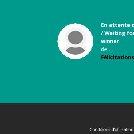
En attente 
/ Waiting fo
winner
de , ,
Félicitations
Conditions d'utilisation