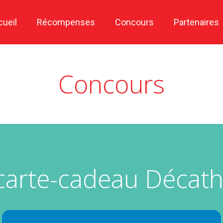
cueil
Récompenses
Concours
Partenaires
Concours
carte-cadeau Décath