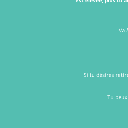
est élevée, plus tu 
Va 
Si tu désires retir
Tu peux 