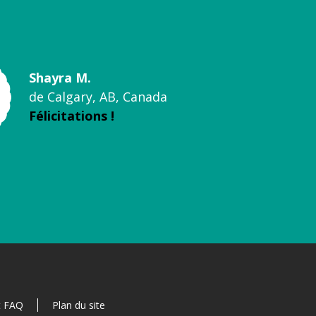
Shayra M.
de Calgary, AB, Canada
Félicitations !
t FAQ
Plan du site