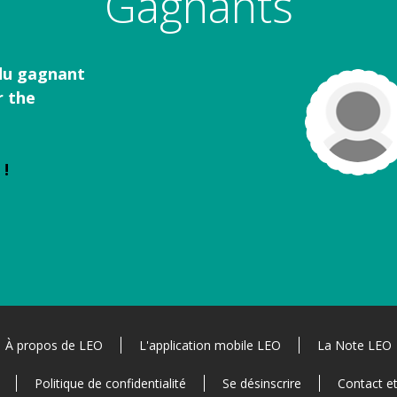
Gagnants
du gagnant
r the
 !
À propos de LEO
L'application mobile LEO
La Note LEO
Politique de confidentialité
Se désinscrire
Contact e