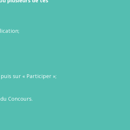
ou plusieurs de tes
lication;
;
puis sur « Participer »;
 du Concours.