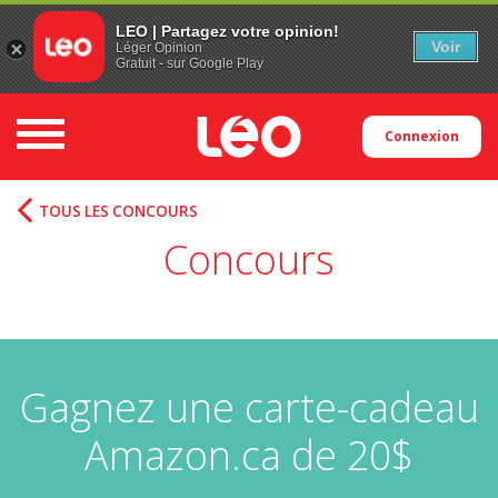
LEO | Partagez votre opinion!
Voir
Léger Opinion
Gratuit - sur Google Play
Toggle navigation
Connexion
TOUS LES CONCOURS
Concours
Gagnez une carte-cadeau
Amazon.ca de 20$