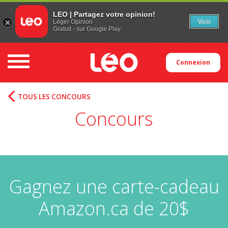
LEO | Partagez votre opinion!
Voir
Léger Opinion
Gratuit - sur Google Play
Toggle navigation
Connexion
TOUS LES CONCOURS
Concours
Gagnez une carte-cadeau
Amazon.ca de 20$